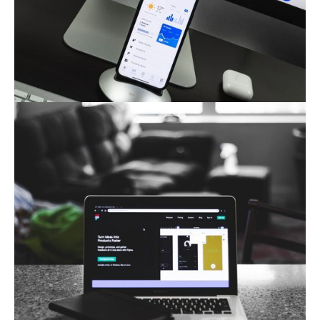
molestiae. Quo sed optio quia ducimus aut sed.‍
Branding
UI Design