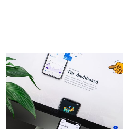
2023
Chroma
Google
Illo expedita corrupti placeat cupiditate veniam
placeat dolorum libero doloremque. Incidunt
cum dolorum dolorem. Sunt et quod